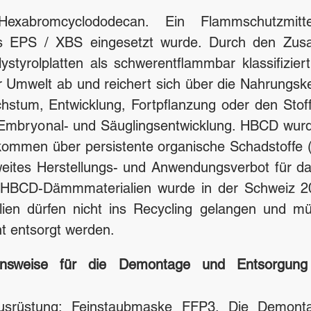
xabromcyclododecan. Ein Flammschutzmitt
s EPS / XBS eingesetzt wurde. Durch den Zu
lystyrolplatten als schwerentflammbar klassifizi
r Umwelt ab und reichert sich über die Nahrungsk
chstum, Entwicklung, Fortpflanzung oder den Stof
Embryonal- und Säuglingsentwicklung. HBCD wurd
kommen über persistente organische Schadstoff
tweites Herstellungs- und Anwendungsverbot für d
 HBCD-Dämmmaterialien wurde in der Schweiz 2
lien dürfen nicht ins Recycling gelangen und 
t entsorgt werden.
ensweise für die Demontage und Entsorgung
usrüstung:
Feinstaubmaske FFP3
. Die Demonta