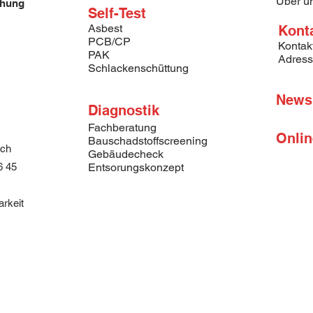
Über u
chung
Self-Test
Asbest
Kont
PCB/CP
Kontak
PAK
Adres
Schlackenschüttung
News
Diagnostik
Fachberatung
Onli
Bauschadstoffscreening
.ch
Gebäudecheck
6 45
Entsorungskonzept
arkeit