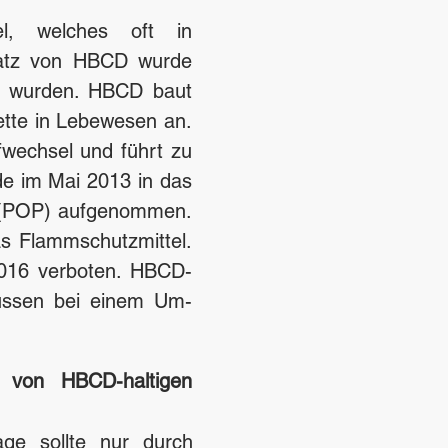
el, welches oft in
satz von HBCD wurde
ert wurden. HBCD baut
ette in Lebewesen an.
fwechsel und führt zu
e im Mai 2013 in das
e (POP) aufgenommen.
as Flammschutzmittel.
016 verboten. HBCD-
müssen bei einem Um-
 von HBCD-haltigen
ge sollte nur durch