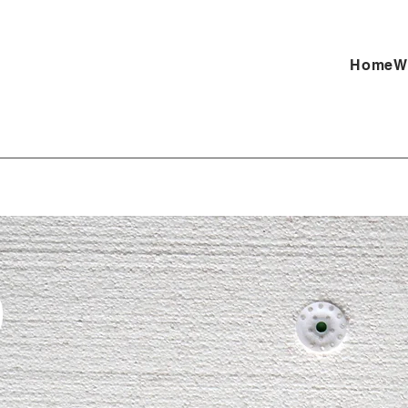
Home
W
D