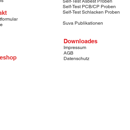
ns
Self-Test Asbest Proben
Self-Test PCB/CP Proben
akt
Self-Test Schlacken Proben
tformular
Suva Publikationen
se
Downloades
Impressum
AGB
neshop
Datenschutz