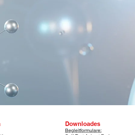
a
Downloades
Begleitformulare: