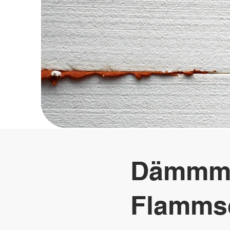
Dämmmat
Flammsc