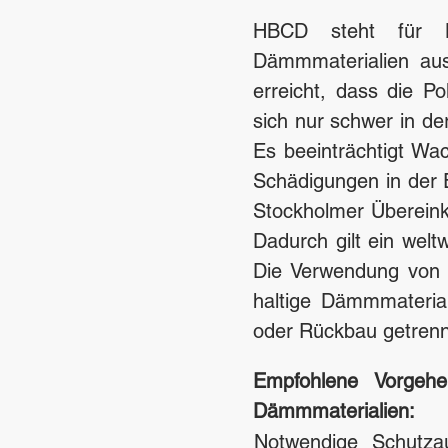
HBCD steht für He
Dämmmaterialien au
erreicht, dass die Po
sich nur schwer in de
Es beeinträchtigt Wa
Schädigungen in der 
Stockholmer Überein
Dadurch gilt ein wel
Die Verwendung von
haltige Dämmmateria
oder Rückbau getrenn
Empfohlene Vorgeh
Dämmmaterialien:
Notwendige Schutza