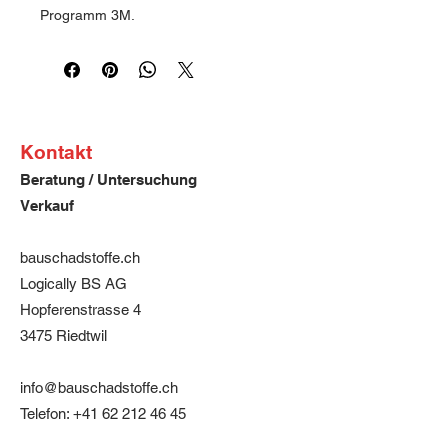
Programm 3M.
Maske in hygienischer 
Einzelverpackung.
Geeignet für Arbeiten mit Asbest in 
geringem Umfang.
Nicht geeignet für Einsatz PCB, PAK!
Kontakt
Dreiteiliges Design für größeren 
Beratung / Untersuchung
Komfort und problemloseres 
Sprechen.
Verkauf
Für Brillenträger eignet sich die Aura 
9332 + hervorragend durch das Top-
bauschadstoffe.ch
Panel, dass das Beschlagen der 
Logically BS AG
Brillen durch warme, feuchten 
Hopferenstrasse 4
Atemluft zu reduzieren hilft. 
Angenehmes Tragegefühl auf der 
3475 Riedtwil
Haut durch das weiche Vlies auf der 
Maskeninnenseite. 
info@bauschadstoffe.ch
Telefon:
+41 62 212 46 45
Zulassung 3M Typ Aura 9332+ 
Partikelmaske Schutz FFP3: CE-