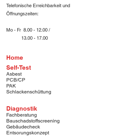
Zeichen, Richtlinie: EN149:2001
Telefonische Erreichbarkeit und
Typ: FFP3; Einsatzgrenzen: 30-
Öffnungszeiten:
facher Grenzwert für Feinstäube.
Mo - Fr
8.00 - 12.00
/
13.00 - 17.00
Home
Self-Test
Asbest
PCB/CP
PAK
Schlackenschüttung
Diagnostik
Fachberatung
Bauschadstoffscreening
Gebäudecheck
Entsorungskonzept