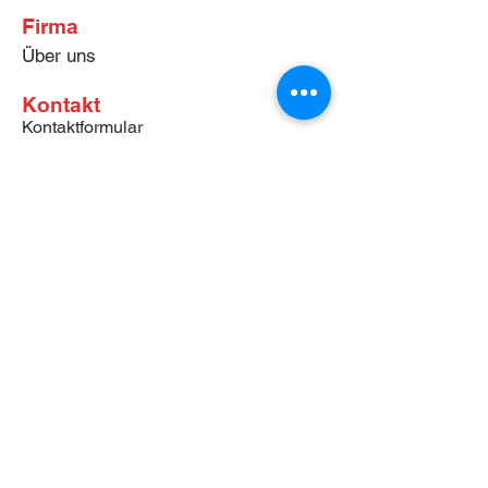
Firma
Über uns
Kontakt
Kontaktformular
Adresse
News
Onlineshop
Downloades
Begleitformulare:
Self-Test Asbest Proben
Self-Test PCB/CP Proben
Self-Test Schlacken Proben
Suva Publikationen
Downloades
Impressum
AGB