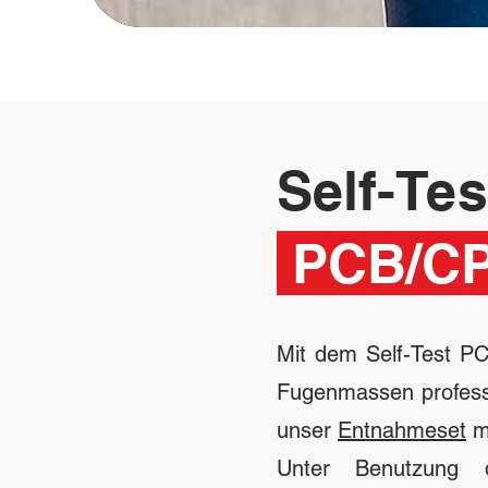
Self-Te
PCB/C
Mit dem Self-Test P
Fugenmassen professi
unser
Entnahmeset
mi
Unter Benutzung 