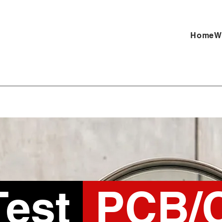
Home
W
Test
PCB/