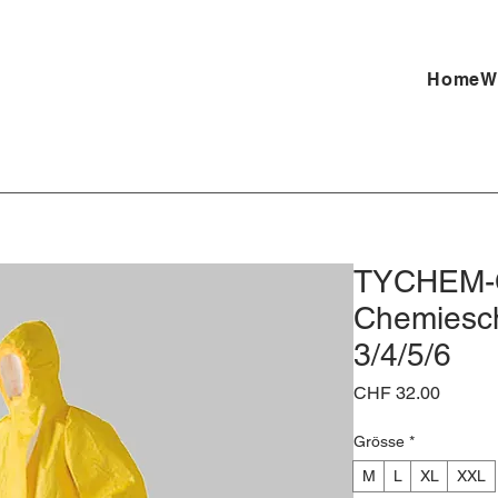
Home
W
TYCHEM-
Chemiesch
3/4/5/6
Preis
CHF 32.00
Grösse
*
M
L
XL
XXL