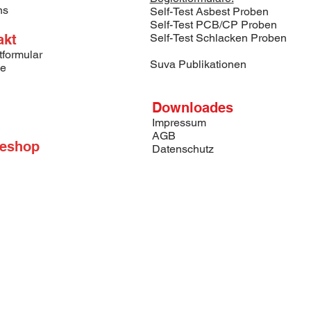
ns
Self-Test Asbest Proben
e Eigenschaften nach EN 1149-5 
Self-Test PCB/CP Proben
gkeit gegen Flüssigkeitsspritzer von 
akt
Self-Test Schlacken Proben
tformular
ichtes Material, umfasst Schutz gegen 
Suva Publikationen
se
amination durch radioaktive Partikel
mmizug
sverschluss mit verklebbarer, 
Downloades
ckung
Impressum
und und an den Ärmel und 
AGB
n
neshop
Datenschutz
1, EN 466, EN 465, EN 13982-1, EN 
 TYCHEM-C Chemieschutzoverall Typ 
alien, biologischen Gefahrenstoffen, 
sw., z.B. für Dekontaminationen, 
Abbau von Produktionsanlagen, 
in Tankanlagen, Kanalisationen usw.