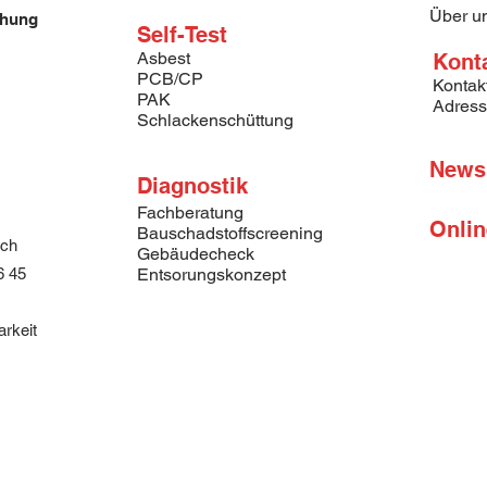
Über u
Elektrostatisch
chung
Self-Test
Widerstandsfähi
Asbest
Kont
bis zu 2 Bar
PCB/CP
Kontak
100 % partikeld
PAK
Adres
Fasern und Kont
Schlackenschüttung
Kapuze mit Gu
verdeckter Reis
News
doppelter Abde
Diagnostik
Gummizüge im B
Fachberatung
Beinabschlüsse
Onli
Bauschadstoffscreening
.ch
Gebäudecheck
EN 14126, EN 1149-
6 45
Entsorungskonzept
13034, CE 
arkeit
Einsatzbereich des
3/4/5/6: Agrarchemik
Öl, Säuren, Laugen u
Bodensanierungen, 
Ölwehren, Arbeiten 