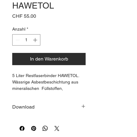
HAWETOL
Preis
CHF 55.00
Anzahl
*
In den Warenkorb
5 Liter Restfaserbinder HAWETOL.
Wässrige Asbestbeschichtung aus 
mineralischen  Füllstoffen, 
Kunstharzdispersion und Wasser, frei 
von Lösungsmitteln, Formaldehyden 
Download
und Weichmachern.
Bindet Restfasern und verhindert 
somit eine erneute Luftbelastung.
Sicherheitsdatenblatt Hawetol
.pdf
Download PDF • 369KB
Farbe: farblos - weiss - transparent