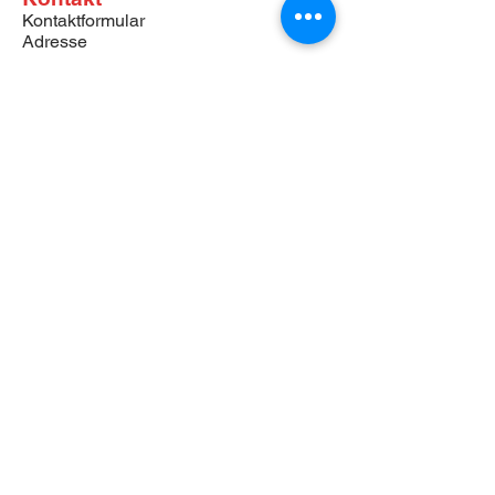
Kontaktformular
Adresse
News
Onlineshop
Downloades
Begleitformulare:
Self-Test Asbest Proben
Self-Test PCB/CP Proben
Self-Test Schlacken Proben
Suva Publikationen
Downloades
Impressum
AGB
Datenschutz
© by Logically BS AG / Design by lerchdesign.ch /
2026