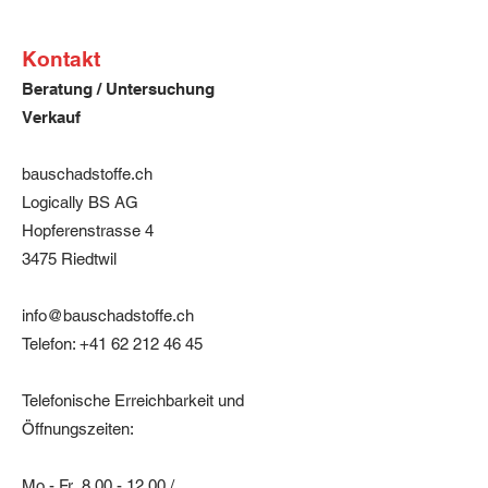
Verarbeitung mit Rolle, Pinsel oder 
Spritzpistole. 
Kontakt
Staubtrocken nach ca. 1 Stunde, 
überstreichbar nach ca. 4 Stunde. 
Beratung / Untersuchung
Trocken über Nacht.
Verkauf
Verbrauch je nach Untergrund ca. 
200 - 400 g/m2.
bauschadstoffe.ch
Hawetol ist gebrauchsfertig 
Logically BS AG
eingestellt, einfach zu verarbeiten 
Hopferenstrasse 4
und nicht feuergefährlich. Die 
3475 Riedtwil
dünnflüssige Konsistenz ermöglicht 
ein Benetzen auch von rauen 
Flächen und ein Eindringen in feine 
info@bauschadstoffe.ch
Spalten und Risse. Die 
Telefon:
+41 62 212 46 45
hervorragende Haftfähigkeit zu den 
verschiedenen Untergründen erlaubt 
einen universellen Einsatz. Nach 
Telefonische Erreichbarkeit und
dem Trocknen entsteht ein 
Öffnungszeiten:
elastischer, chemisch neutraler Film. 
Mo - Fr
8.00 - 12.00
/