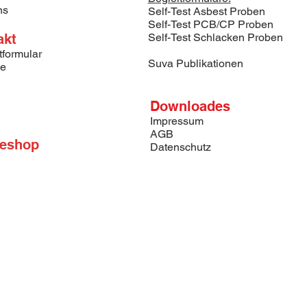
ns
Self-Test Asbest Proben
Self-Test PCB/CP Proben
akt
Self-Test Schlacken Proben
tformular
Suva Publikationen
se
Downloades
Impressum
AGB
neshop
Datenschutz