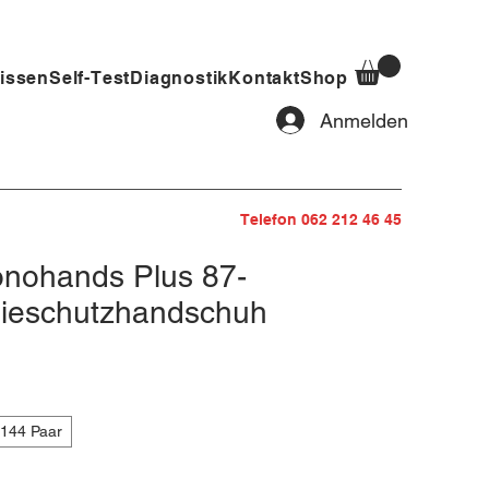
issen
Self-Test
Diagnostik
Kontakt
Shop
Anmelden
Telefon 062 212 46 45
onohands Plus 87-
ieschutzhandschuh
144 Paar