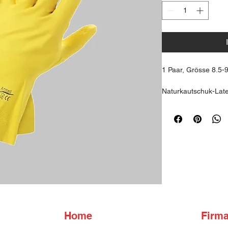
1 Paar, Grösse 8.5-
Naturkautschuk-Lat
Ultradünn für exzelle
Empfindlichkeit
Textur für guten Hal
Bedingungen
Baumwolle für mehr
Der Ansell Econohan
Chemieschutzhandsch
Anwendungen mit Ch
EN 388:2003: Bewe
EN 374-1:2016 (Typ
Home
Firm