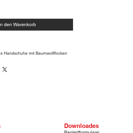
In den Warenkorb
9
ex Handschuhe mit Baumwollflocken
nte Geschicklichkeit und taktile 
t bei nassen und trockenen 
 Komfort und reduzierten Schweiß
ds Plus 87-190 
uh ist geeignet für risikoarme 
emikalien.
rtung 1010X
 C)
a
Downloades
Begleitformulare: