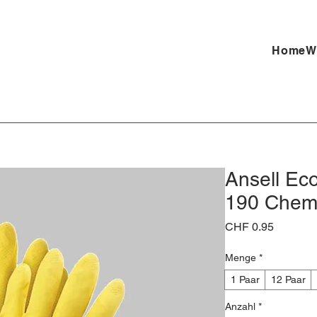
Home
W
Ansell Ec
190 Chem
Preis
CHF 0.95
Menge
*
1 Paar
12 Paar
Anzahl
*