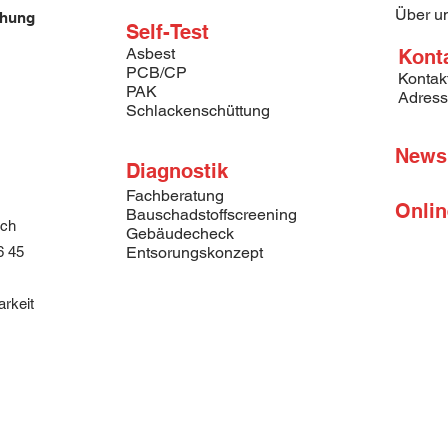
Über u
chung
Self-Test
Asbest
Kont
PCB/CP
Kontak
PAK
Adres
Schlackenschüttung
News
Diagnostik
Fachberatung
Onli
Bauschadstoffscreening
.ch
Gebäudecheck
6 45
Entsorungskonzept
arkeit