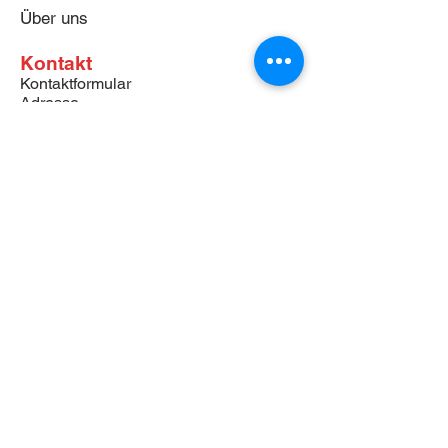
Über uns
Kontakt
Kontaktformular
Adresse
News
Onlineshop
Downloades
Begleitformulare:
Self-Test Asbest Proben
Self-Test PCB/CP Proben
Self-Test Schlacken Proben
Suva Publikationen
Downloades
Impressum
AGB
Datenschutz