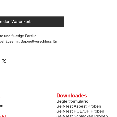
In den Warenkorb
te und flüssige Partikel
gehäuse mit Bajonettverschluss für 
n mit Asbest.
insatz PCB, PAK!
 Partikelfilter ist ein sehr leichter 
filter in einem äusserst stabilen, 
ststoffgehäuse für den Einsatz in 
beitsbereichen.
a
Downloades
Begleitformulare:
ns
Self-Test Asbest Proben
hen 0120
Self-Test PCB/CP Proben
00 
akt
Self-Test Schlacken Proben