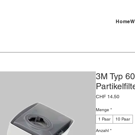
Home
W
3M Typ 60
Partikelfilt
Preis
CHF 14.50
Menge
*
1 Paar
10 Paar
Anzahl
*